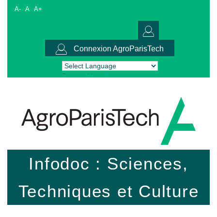
A-
A
A+
Connexion AgroParisTech
Powered by
Translate
Infodoc : Sciences,
Techniques et Culture