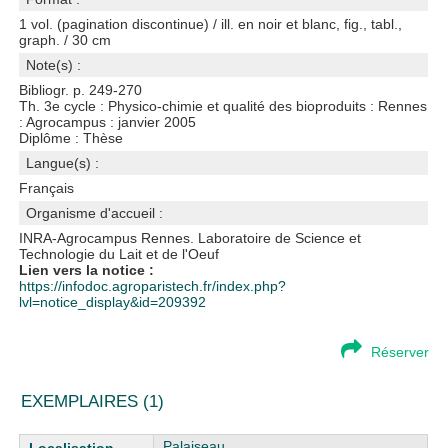
1 vol. (pagination discontinue) / ill. en noir et blanc, fig., tabl.,
graph. / 30 cm
Note(s) :
Bibliogr. p. 249-270
Th. 3e cycle : Physico-chimie et qualité des bioproduits : Rennes
: Agrocampus : janvier 2005
Diplôme : Thèse
Langue(s) :
Français
Organisme d'accueil :
INRA-Agrocampus Rennes. Laboratoire de Science et
Technologie du Lait et de l'Oeuf
Lien vers la notice :
https://infodoc.agroparistech.fr/index.php?
lvl=notice_display&id=209392
Réserver
EXEMPLAIRES (1)
Liste des exemplaires
Palaiseau