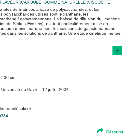
FLAVEUR
;
CAROUBE
;
GOMME NATURELLE
;
VISCOSITE
riétés de matrices à base de polysaccharides, et les
polysaccharides utilisés sont le xanthane, les
anthane / galactomannane. La baisse de diffusion du limonène
tion de Stokes-Einstein), est tout particulièrement mise en
eaucoup moins marqué pour les solutions de galactomannane.
ntes dans les solutions de xanthane. Une étude cinétique menée,
+
h. / 30 cm
Université du Havre : 12 juillet 2004
Macromoléculaire
09384
Réserver