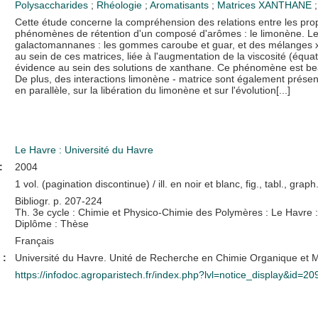
Polysaccharides
;
Rhéologie
;
Aromatisants
;
Matrices
XANTHANE
;
Cette étude concerne la compréhension des relations entre les prop
phénomènes de rétention d'un composé d'arômes : le limonène. Les 
galactomannanes : les gommes caroube et guar, et des mélanges x
au sein de ces matrices, liée à l'augmentation de la viscosité (équa
évidence au sein des solutions de xanthane. Ce phénomène est b
De plus, des interactions limonène - matrice sont également prése
en parallèle, sur la libération du limonène et sur l'évolution[...]
Le Havre : Université du Havre
:
2004
1 vol. (pagination discontinue) / ill. en noir et blanc, fig., tabl., grap
Bibliogr. p. 207-224
Th. 3e cycle : Chimie et Physico-Chimie des Polymères : Le Havre : 
Diplôme : Thèse
Français
 :
Université du Havre. Unité de Recherche en Chimie Organique et 
https://infodoc.agroparistech.fr/index.php?lvl=notice_display&id=2