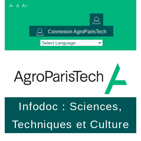
A-
A
A+
Connexion AgroParisTech
Powered by
Translate
Infodoc : Sciences,
Techniques et Culture