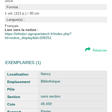
2014
Format :
1 vol. (113 p.) / 30 cm
Langue(s) :
Français
Lien vers la notice :
https://infodoc.agroparistech.fr/index.php?
lvl=notice_display&id=208251
Réserver
EXEMPLAIRES (1)
Liste des exemplaires
Nancy
Bibliothèque
sans section
48.459
Papier