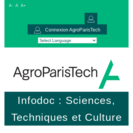
A-
A
A+
Connexion AgroParisTech
Powered by
Translate
Infodoc : Sciences,
Techniques et Culture