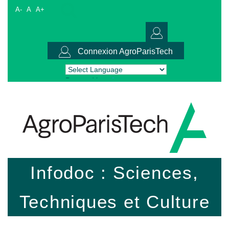
A-
A
A+
Connexion AgroParisTech
Powered by
Translate
Infodoc : Sciences,
Techniques et Culture