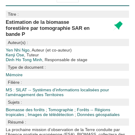
Titre :
Estimation de la biomasse
forestière par tomographie SAR en
bande P
Auteur(s) :
Yen Nhi Ngo
, Auteur (et co-auteur)
Kenji Ose
, Tuteur
Dinh Ho Tong Minh
, Responsable de stage
Type de document :
Mémoire
Filière :
MS : SILAT -- Systèmes d'informations localisées pour
l'aménagement des Territoires
Sujets :
Biomasse des forêts
;
Tomographie
;
Forêts -- Régions
tropicales
;
Images de télédétection
;
Données géospatiales
Résumé :
La prochaine mission d’observation de la Terre conduite par
l'Agence spatiale européenne (ESA), BIOMASS, collectera des