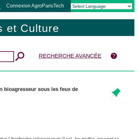
Connexion AgroParisTech
Powered by
Translate
 et Culture
RECHERCHE AVANCÉE
Un bioagresseur sous les feux de
tus Liberibacter solanacearum (Lso), les psylles, pouvant se