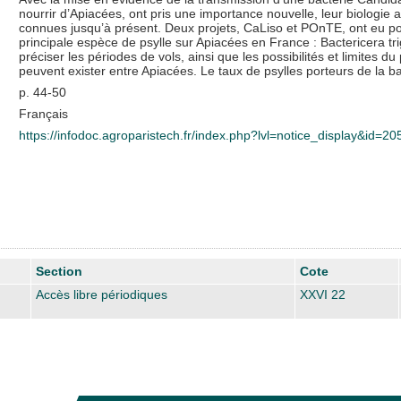
nourrir d’Apiacées, ont pris une importance nouvelle, leur biologie a
connues jusqu’à présent. Deux projets, CaLiso et POnTE, ont eu pou
principale espèce de psylle sur Apiacées en France : Bactericera t
préciser les périodes de vols, ainsi que les possibilités et limites d
peuvent exister entre Apiacées. Le taux de psylles porteurs de la b
p. 44-50
Français
https://infodoc.agroparistech.fr/index.php?lvl=notice_display&id=2
Section
Cote
Accès libre périodiques
XXVI 22