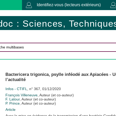
Identifiez-vous (lecteurs extérieurs)
doc : Sciences, Techniques
Bactericera trigonica, psylle inféodé aux Apiacées - 
l’actualité
Infos - CTIFL
, n° 367, 01/12/2020
François Villeneuve
, Auteur (et co-auteur)
F. Latour
, Auteur (et co-auteur)
P. Prince
, Auteur (et co-auteur)
Article
Avec la mise en évidence de la transmission d’une bactérie Candida