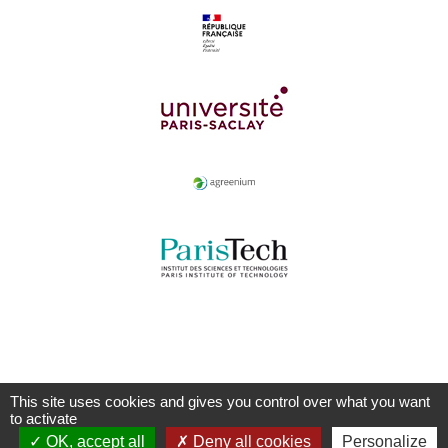
This site uses cookies and gives you control over what you want
to activate
OK, accept all
Deny all cookies
Personalize