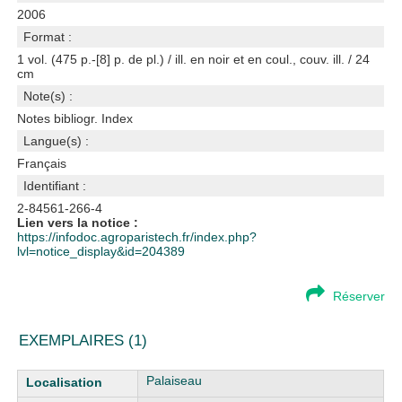
2006
Format :
1 vol. (475 p.-[8] p. de pl.) / ill. en noir et en coul., couv. ill. / 24
cm
Note(s) :
Notes bibliogr. Index
Langue(s) :
Français
Identifiant :
2-84561-266-4
Lien vers la notice :
https://infodoc.agroparistech.fr/index.php?
lvl=notice_display&id=204389
Réserver
EXEMPLAIRES (1)
Liste des exemplaires
Palaiseau