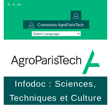
A-
A
A+
Connexion AgroParisTech
Powered by
Translate
Infodoc : Sciences,
Techniques et Culture