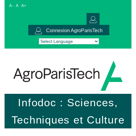
A-
A
A+
Connexion AgroParisTech
Powered by
Translate
Infodoc : Sciences,
Techniques et Culture