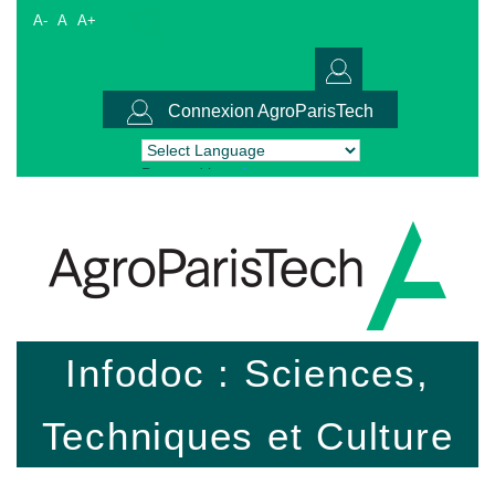
A-
A
A+
Connexion AgroParisTech
Powered by
Translate
Infodoc : Sciences,
Techniques et Culture