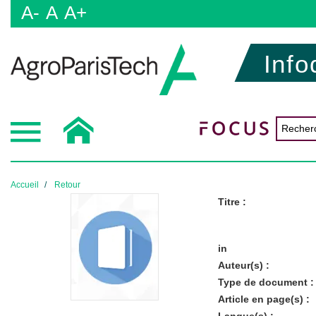
A-
A
A+
Info
Accueil
Retour
Titre :
in
Auteur(s) :
Type de document :
Article en page(s) :
Langue(s) :