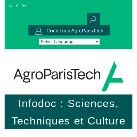
A-
A
A+
Connexion AgroParisTech
Powered by
Translate
Infodoc : Sciences,
Techniques et Culture