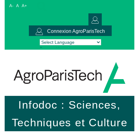
A-
A
A+
Connexion AgroParisTech
Powered by
Translate
Infodoc : Sciences,
Techniques et Culture