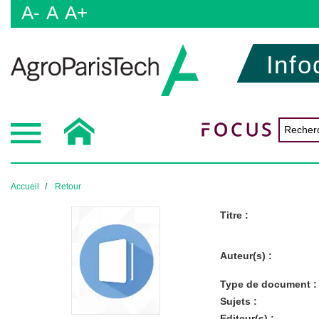
A-
A
A+
Info
Accueil
Retour
Titre :
Auteur(s) :
Type de document :
Sujets :
Editeur(s) :