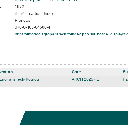
:
1972
ill., réf., cartes., Index.
Français
978-0-405-04500-4
https://infodoc.agroparistech.fr/index.php?lvl=notice_display
Section
Cote
Su
AgroParisTech-Kourou
ARCH 2026 - 1
Pa