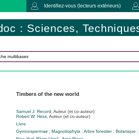
Identifiez-vous (lecteurs extérieurs)
doc : Sciences, Techniques
Timbers of the new world
Samuel J. Record
, Auteur (et co-auteur)
Robert W. Hess
, Auteur (et co-auteur)
Livre
Gymnospermae
;
Magnoliophyta
;
Arbre forestier
;
Botanique
New York [Etats Unis] : Arno Press