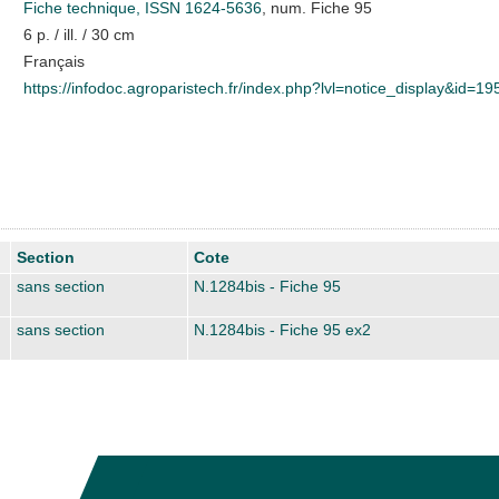
Fiche technique, ISSN 1624-5636
, num. Fiche 95
6 p. / ill. / 30 cm
Français
https://infodoc.agroparistech.fr/index.php?lvl=notice_display&id=1
Section
Cote
sans section
N.1284bis - Fiche 95
sans section
N.1284bis - Fiche 95 ex2