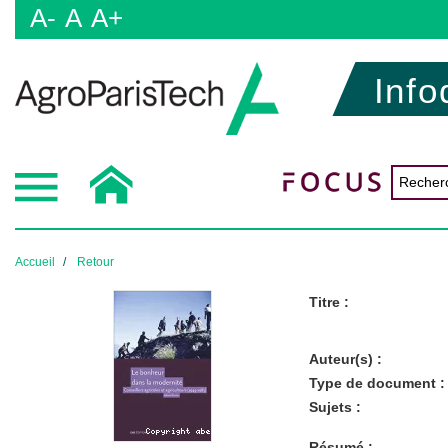
A-
A
A+
Info
Accueil
Retour
Titre :
Auteur(s) :
Type de document :
Sujets :
Résumé :