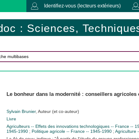
Identifiez-vous (lecteurs extérieurs)
doc : Sciences, Techniques
Le bonheur dans la modernité : conseillers agricoles 
Sylvain Brunier
, Auteur (et co-auteur)
Livre
Agriculteurs -- Effets des innovations technologiques -- France -- 19
1945-1990
;
Politique agricole -- France -- 1945-1990
;
Agriculture 
La 4è de couv. indique : "À partir de l'étude du groupe professionne