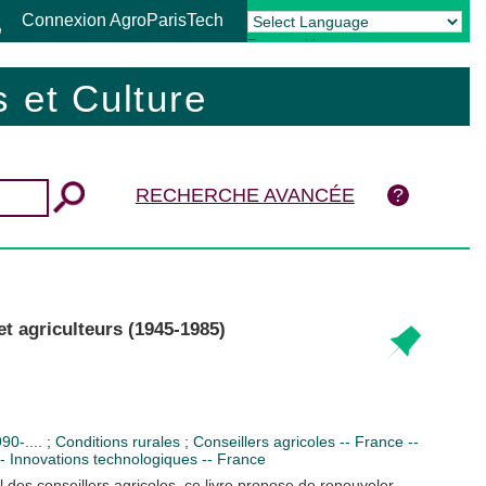
Connexion AgroParisTech
Powered by
Translate
 et Culture
RECHERCHE AVANCÉE
et agriculteurs (1945-1985)
90-....
;
Conditions rurales
;
Conseillers agricoles -- France --
-- Innovations technologiques -- France
l des conseillers agricoles, ce livre propose de renouveler