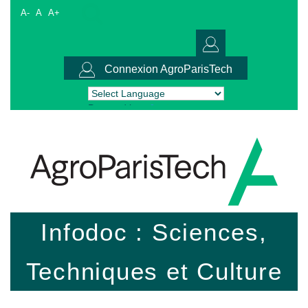
A-
A
A+
Connexion AgroParisTech
Powered by
Translate
Infodoc : Sciences,
Techniques et Culture