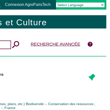
Connexion AgroParisTech
Powered by
Translate
 et Culture
RECHERCHE AVANCÉE
re
mes, plans, etc.)
Biodiversité -- Conservation des ressources
;
 -- France