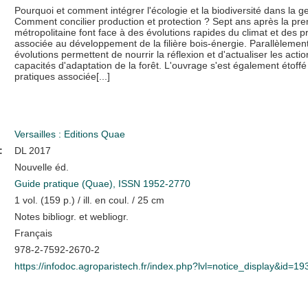
Pourquoi et comment intégrer l'écologie et la biodiversité dans la g
Comment concilier production et protection ? Sept ans après la prem
métropolitaine font face à des évolutions rapides du climat et des pra
associée au développement de la filière bois-énergie. Parallèlemen
évolutions permettent de nourrir la réflexion et d'actualiser les acti
capacités d'adaptation de la forêt. L'ouvrage s'est également étoffé
pratiques associée[...]
Versailles : Editions Quae
:
DL 2017
Nouvelle éd.
Guide pratique (Quae), ISSN 1952-2770
1 vol. (159 p.) / ill. en coul. / 25 cm
Notes bibliogr. et webliogr.
Français
978-2-7592-2670-2
https://infodoc.agroparistech.fr/index.php?lvl=notice_display&id=1