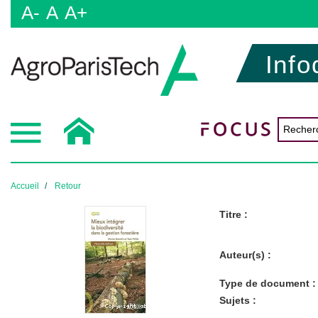
A-
A
A+
Info
Accueil
Retour
Titre :
Auteur(s) :
Type de document :
Sujets :