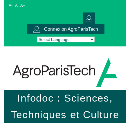
A-
A
A+
Connexion AgroParisTech
Powered by
Translate
Infodoc : Sciences,
Techniques et Culture