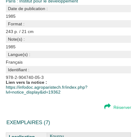
Paris : Institut pour le développement
Date de publication :
1985
Format :
243 p. / 21 cm
Note(s) :
1985
Langue(s) :
Français
Identifiant :
978-2-904740-05-3
Lien vers la notice :
https://infodoc.agroparistech.fr/index.php?
lvl=notice_display&id=19362
Réserver
EXEMPLAIRES (7)
Liste des exemplaires
Kourou