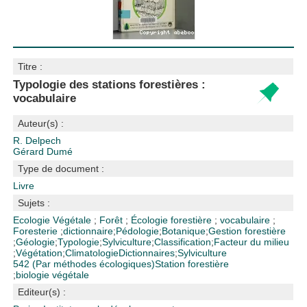
Titre :
Typologie des stations forestières :
vocabulaire
Auteur(s) :
R. Delpech
Gérard Dumé
Type de document :
Livre
Sujets :
Ecologie Végétale
;
Forêt
;
Écologie forestière
;
vocabulaire
;
Foresterie
;
dictionnaire
;
Pédologie
;
Botanique
;
Gestion forestière
;
Géologie
;
Typologie
;
Sylviculture
;
Classification
;
Facteur du milieu
;
Végétation
;
Climatologie
Dictionnaires
;
Sylviculture
542 (Par méthodes écologiques)
Station forestière
;
biologie végétale
Editeur(s) :