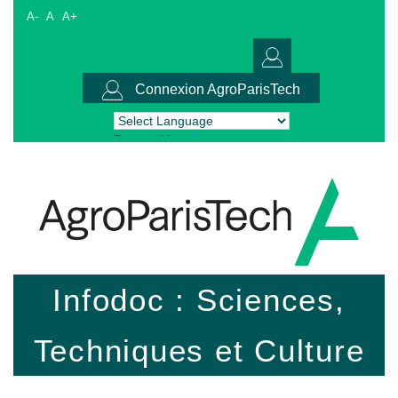
A-
A
A+
Connexion AgroParisTech
Powered by
Translate
Infodoc : Sciences,
Techniques et Culture