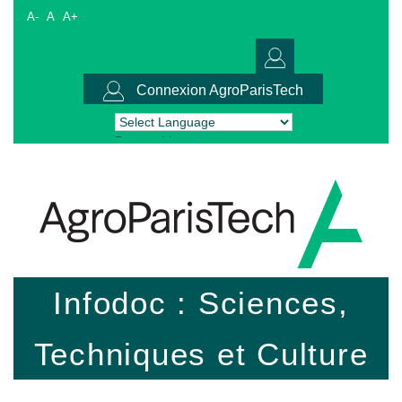
A-
A
A+
Connexion AgroParisTech
Powered by
Translate
Infodoc : Sciences,
Techniques et Culture