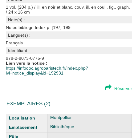
1 vol. (204 p.) / ill. en noir et blanc, couv. ill. en coul., fig., graph.
/ 24 x 16 cm
Note(s) :
Notes bibliogr. Index p. [197]-199
Langue(s) :
Français
Identifiant :
978-2-8073-0775-9
Lien vers la notice :
https://infodoc.agroparistech.fr/index.php?
lvl=notice_display&id=192931
Réserver
EXEMPLAIRES (2)
Liste des exemplaires
Montpellier
Bibliothèque