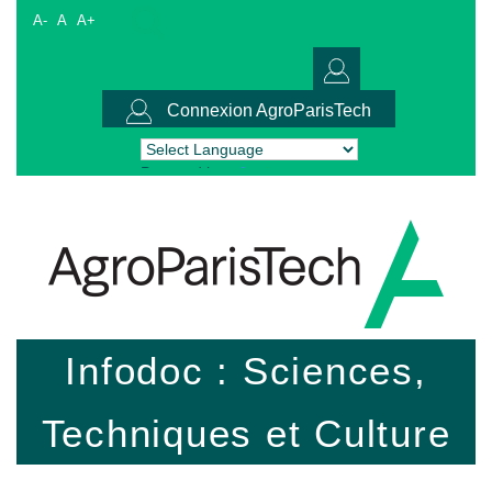
A-
A
A+
Connexion AgroParisTech
Powered by
Translate
Infodoc : Sciences,
Techniques et Culture