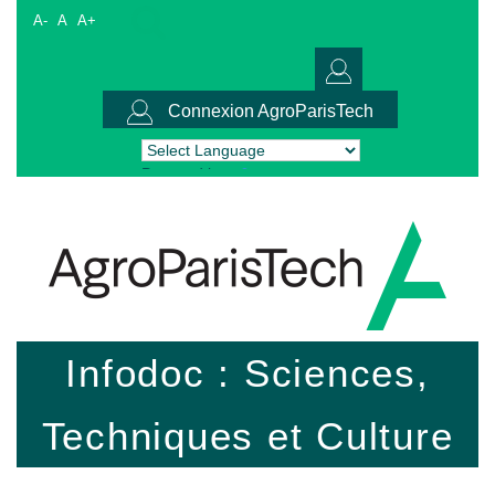
A-
A
A+
Connexion AgroParisTech
Powered by
Translate
Infodoc : Sciences,
Techniques et Culture