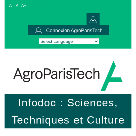
A-
A
A+
Connexion AgroParisTech
Powered by
Translate
Infodoc : Sciences,
Techniques et Culture