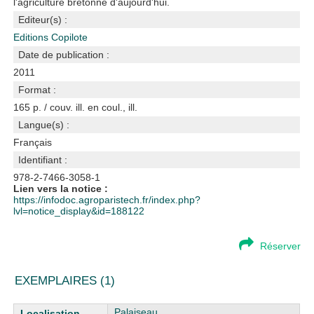
l'agriculture bretonne d'aujourd'hui.
Editeur(s) :
Editions Copilote
Date de publication :
2011
Format :
165 p. / couv. ill. en coul., ill.
Langue(s) :
Français
Identifiant :
978-2-7466-3058-1
Lien vers la notice :
https://infodoc.agroparistech.fr/index.php?
lvl=notice_display&id=188122
Réserver
EXEMPLAIRES (1)
Liste des exemplaires
Palaiseau