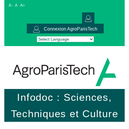
A-
A
A+
Connexion AgroParisTech
Powered by
Translate
Infodoc : Sciences,
Techniques et Culture