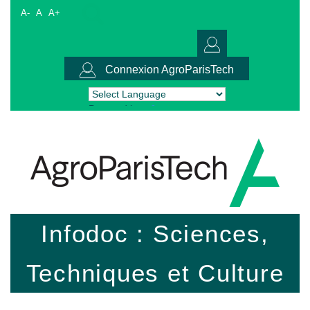
A-
A
A+
Connexion AgroParisTech
Powered by
Translate
Infodoc : Sciences,
Techniques et Culture