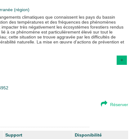
rranée (région)
changements climatiques que connaissent les pays du bassin
ntation des températures et des fréquences des phénomènes
 impacter très négativement les écosystèmes forestiers rendus
e lié à ce phénomène est particulièrement élevé sur tout le
; cette situation se trouve aggravée par les difficultés de
rabilité naturelle. La mise en œuvre d'actions de prévention et
+
84952
Réserver
Support
Disponibilité