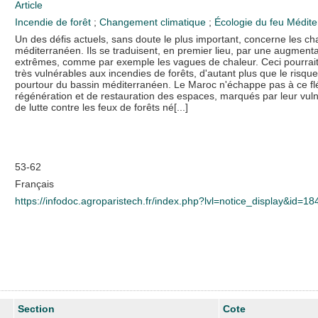
Article
Incendie de forêt
;
Changement climatique
;
Écologie du feu
Médite
Un des défis actuels, sans doute le plus important, concerne les 
méditerranéen. Ils se traduisent, en premier lieu, par une augme
extrêmes, comme par exemple les vagues de chaleur. Ceci pourrait
très vulnérables aux incendies de forêts, d'autant plus que le risqu
pourtour du bassin méditerranéen. Le Maroc n'échappe pas à ce fléau
régénération et de restauration des espaces, marqués par leur vulné
de lutte contre les feux de forêts né[...]
53-62
Français
https://infodoc.agroparistech.fr/index.php?lvl=notice_display&id=1
Section
Cote