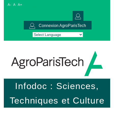
A-
A
A+
Connexion AgroParisTech
Powered by
Translate
Infodoc : Sciences,
Techniques et Culture