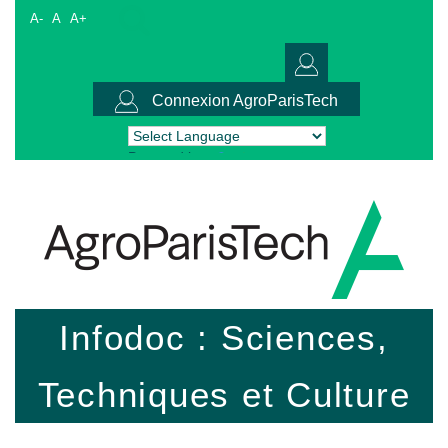
A-
A
A+
Connexion AgroParisTech
Powered by
Translate
Infodoc : Sciences,
Techniques et Culture