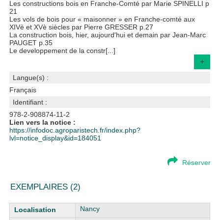
Les constructions bois en Franche-Comté par Marie SPINELLI p
21
Les vols de bois pour « maisonner » en Franche-comté aux
XIVè et XVè siècles par Pierre GRESSER p.27
La construction bois, hier, aujourd'hui et demain par Jean-Marc
PAUGET p.35
Le developpement de la constr[...]
+
Langue(s) :
Français
Identifiant :
978-2-908874-11-2
Lien vers la notice :
https://infodoc.agroparistech.fr/index.php?
lvl=notice_display&id=184051
Réserver
EXEMPLAIRES (2)
Liste des exemplaires
Nancy