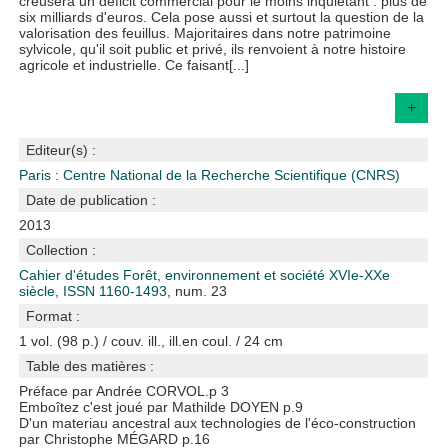
creusera un déficit commercial pour le moins inquiétant : plus de
six milliards d'euros. Cela pose aussi et surtout la question de la
valorisation des feuillus. Majoritaires dans notre patrimoine
sylvicole, qu'il soit public et privé, ils renvoient à notre histoire
agricole et industrielle. Ce faisant[...]
+
Editeur(s) :
Paris : Centre National de la Recherche Scientifique (CNRS)
Date de publication :
2013
Collection :
Cahier d'études Forêt, environnement et société XVIe-XXe
siècle, ISSN 1160-1493
, num. 23
Format :
1 vol. (98 p.) / couv. ill., ill.en coul. / 24 cm
Table des matières :
Préface par Andrée CORVOL.p 3
Emboîtez c'est joué par Mathilde DOYEN p.9
D'un materiau ancestral aux technologies de l'éco-construction
par Christophe MÉGARD p.16