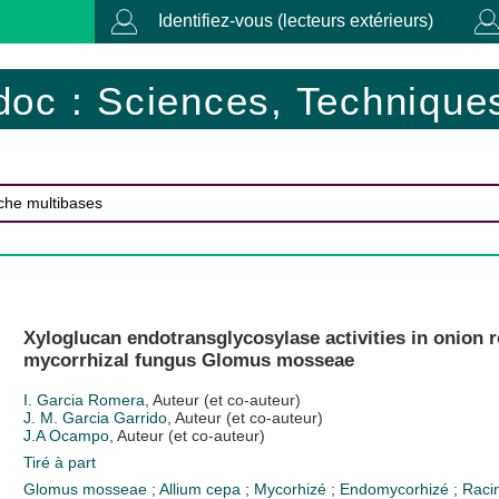
Identifiez-vous (lecteurs extérieurs)
doc : Sciences, Techniques
Xyloglucan endotransglycosylase activities in onion 
mycorrhizal fungus Glomus mosseae
I. Garcia Romera
, Auteur (et co-auteur)
J. M. Garcia Garrido
, Auteur (et co-auteur)
J.A Ocampo
, Auteur (et co-auteur)
Tiré à part
Glomus mosseae
;
Allium cepa
;
Mycorhizé
;
Endomycorhizé
;
Raci