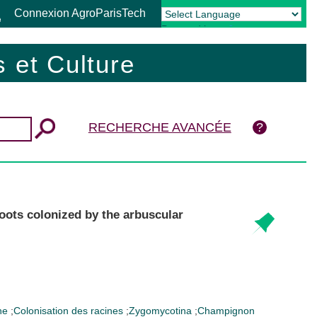
Connexion AgroParisTech
Powered by
Translate
 et Culture
RECHERCHE AVANCÉE
roots colonized by the arbuscular
ne
;
Colonisation des racines
;
Zygomycotina
;
Champignon