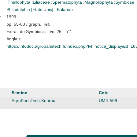
;
Thallophyta
;
Liliaceae
;
Spermatophyta
;
Magnoliophyta
;
Symbiose
;
Philadelphia [Etats Unis] : Balaban
:
1999
pp. 55-63 / graph., réf.
Extrait de Symbiosis - Vol.26 - n°1
Anglais
https://infodoc.agroparistech.fr/index.php?lvl=notice_display&id=1
Section
Cote
AgroParisTech-Kourou
UMR.509