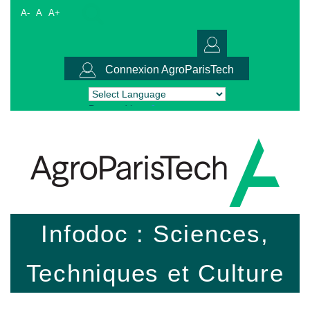
A-
A
A+
Connexion AgroParisTech
Powered by
Translate
Infodoc : Sciences,
Techniques et Culture