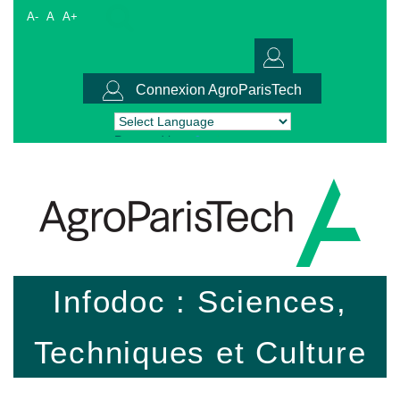
A-
A
A+
Connexion AgroParisTech
Powered by
Translate
Infodoc : Sciences,
Techniques et Culture