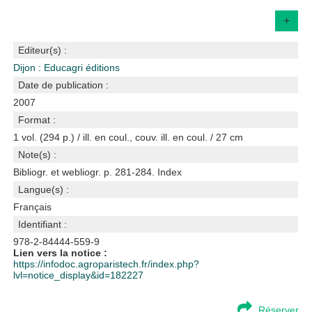
+
Editeur(s) :
Dijon : Educagri éditions
Date de publication :
2007
Format :
1 vol. (294 p.) / ill. en coul., couv. ill. en coul. / 27 cm
Note(s) :
Bibliogr. et webliogr. p. 281-284. Index
Langue(s) :
Français
Identifiant :
978-2-84444-559-9
Lien vers la notice :
https://infodoc.agroparistech.fr/index.php?
lvl=notice_display&id=182227
Réserver