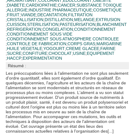
;
AROMATISANT
;
COLORANT
;
EDULCORANT
;
OBESITE
;
DIABETE
;
CARDIOPATHIE
;
CANCER
;
SUBSTANCE TOXIQUE
;
ALLERGIE
;
INDUSTRIE PHARMACEUTIQUE
;
COSMETIQUE
;
FRUIT
;
VIANDE
;
DECANTATION
;
FILTRATION
;
CRISTALLISATION
;
DISTILLATION
;
MELANGE
;
EXTRUSION
;
CUISSON
;
STERILISATION
;
PASTEURISATION
;
BLANCHIMENT
;
REFRIGERATION
;
CONGELATION
;
CONDITIONNEMENT
;
CONDITIONNEMENT SOUS VIDE
;
CONDITIONNEMENT SOUS ATMOSPHERE CONTROLEE
;
CONTROLE DE FABRICATION
;
CORPS GRAS
;
MARGARINE
;
HUILE VEGETALE
;
YOGOURT
;
CREME GLACEE
;
FARINE
;
SUCRE
;
CONFITURE
;
CHOCOLAT
;
USINE
;
EQUIPEMENT
;
HACCP
;
EXPERIMENTATION
Résumé :
Les préoccupations liées à l'alimentation ne sont plus seulement
d'ordre quantitatif, elles sont également d'ordre qualitatif. En
quelques décennies, l'agriculture et les acteurs de la chaîne de
l'alimentation se sont modernisés et structurés en réseaux de
processus plus ou moins complexes. L'aliment a vu son statut
progressivement évoluer. D'un produit source de nutriments à
un produit plaisir, santé, il est devenu un produit polysensoriel et
culturel dont l'origine est plus ou moins liée à un territoire selon
les processus mis en oeuvre au sein de la chaîne de
l'alimentation. Pour accompagner ces mutations, les outils et
techniques à disposition des acteurs de l'alimentation ont
évolué. Cet ouvrage présente un état des lieux des
connaissances actuelles relatives à l'organisation des[...]