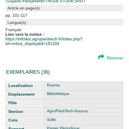
;
Guyane française
METHODE ETUDE
;
SPOT
Article en page(s) :
pp. 101-117
Langue(s) :
Français
Lien vers la notice :
https://infodoc.agroparistech.fr/index.php?
lvl=notice_display&id=181204
Réserver
EXEMPLAIRES (36)
Liste des exemplaires
Kourou
Bibliothèque
AgroParisTech-Kourou
Salle
Papier Périodique