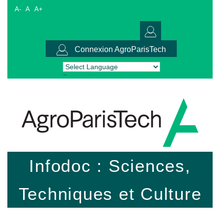
A-
A
A+
Connexion AgroParisTech
Powered by
Translate
Infodoc : Sciences,
Techniques et Culture