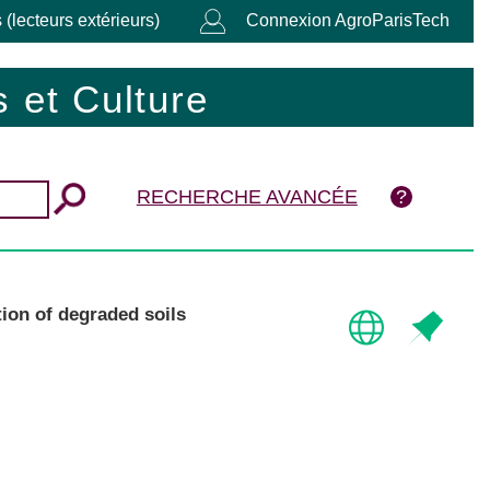
 (lecteurs extérieurs)
Connexion AgroParisTech
 et Culture
RECHERCHE AVANCÉE
tion of degraded soils