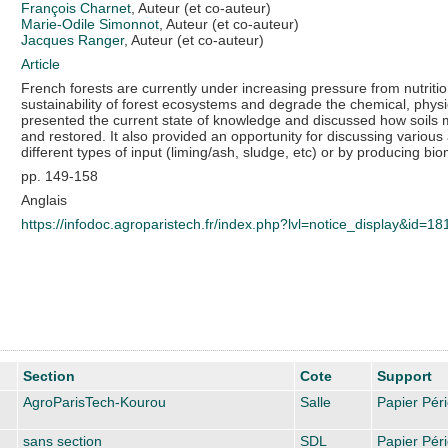
François Charnet
, Auteur (et co-auteur)
Marie-Odile Simonnot
, Auteur (et co-auteur)
Jacques Ranger
, Auteur (et co-auteur)
Article
French forests are currently under increasing pressure from nutriti
sustainability of forest ecosystems and degrade the chemical, physi
presented the current state of knowledge and discussed how soil
and restored. It also provided an opportunity for discussing variou
different types of input (liming/ash, sludge, etc) or by producing bi
pp. 149-158
Anglais
https://infodoc.agroparistech.fr/index.php?lvl=notice_display&id=1
Section
Cote
Support
AgroParisTech-Kourou
Salle
Papier Pér
sans section
SDL
Papier Pér