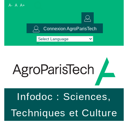
A-
A
A+
Connexion AgroParisTech
Powered by
Translate
Infodoc : Sciences,
Techniques et Culture