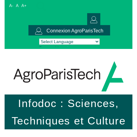
A-
A
A+
Connexion AgroParisTech
Powered by
Translate
Infodoc : Sciences,
Techniques et Culture