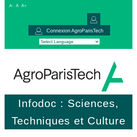
A-
A
A+
Connexion AgroParisTech
Powered by
Translate
Infodoc : Sciences,
Techniques et Culture