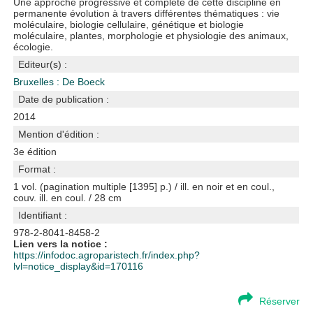
Une approche progressive et complète de cette discipline en
permanente évolution à travers différentes thématiques : vie
moléculaire, biologie cellulaire, génétique et biologie
moléculaire, plantes, morphologie et physiologie des animaux,
écologie.
Editeur(s) :
Bruxelles : De Boeck
Date de publication :
2014
Mention d'édition :
3e édition
Format :
1 vol. (pagination multiple [1395] p.) / ill. en noir et en coul.,
couv. ill. en coul. / 28 cm
Identifiant :
978-2-8041-8458-2
Lien vers la notice :
https://infodoc.agroparistech.fr/index.php?
lvl=notice_display&id=170116
Réserver