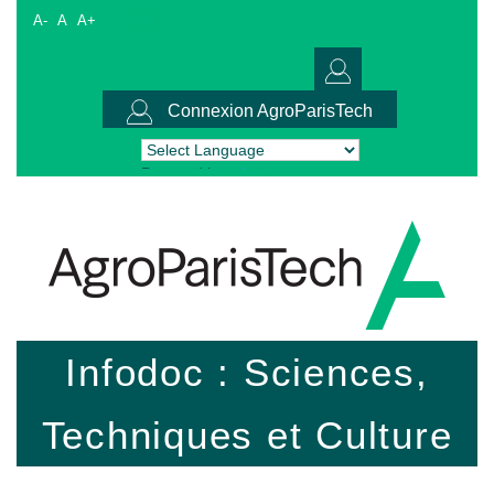
A-
A
A+
Connexion AgroParisTech
Powered by
Translate
Infodoc : Sciences,
Techniques et Culture