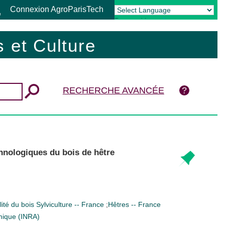
Connexion AgroParisTech
Powered by
Translate
 et Culture
RECHERCHE AVANCÉE
echnologiques du bois de hêtre
ité du bois
Sylviculture -- France
;
Hêtres -- France
mique (INRA)