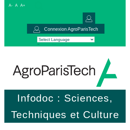
A-
A
A+
Connexion AgroParisTech
Powered by
Translate
Infodoc : Sciences,
Techniques et Culture