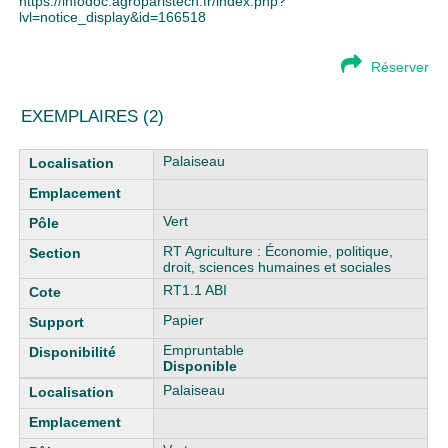
https://infodoc.agroparistech.fr/index.php?
lvl=notice_display&id=166518
Réserver
EXEMPLAIRES (2)
Liste des exemplaires
Palaiseau
Vert
RT Agriculture : Économie, politique,
droit, sciences humaines et sociales
RT1.1 ABI
Papier
Empruntable
Disponible
Palaiseau