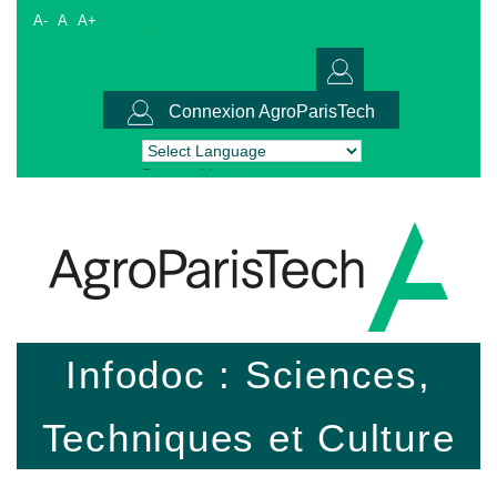
A-
A
A+
Connexion AgroParisTech
Powered by
Translate
Infodoc : Sciences,
Techniques et Culture