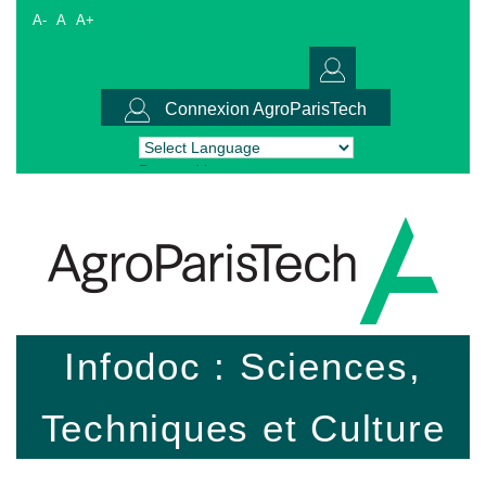
A-
A
A+
Connexion AgroParisTech
Powered by
Translate
Infodoc : Sciences,
Techniques et Culture