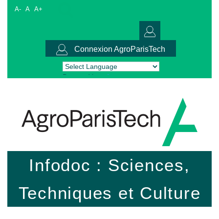
A-
A
A+
Connexion AgroParisTech
Powered by
Translate
Infodoc : Sciences,
Techniques et Culture