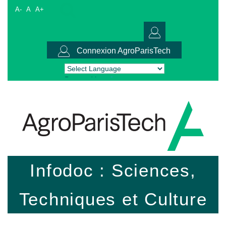
A-
A
A+
Connexion AgroParisTech
Powered by
Translate
Infodoc : Sciences,
Techniques et Culture