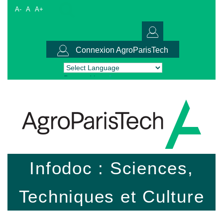
A-
A
A+
Connexion AgroParisTech
Powered by
Translate
Infodoc : Sciences,
Techniques et Culture