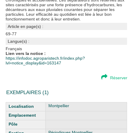
chroniques et accidentelles. Les séparateurs sont réservés aux
sites caractérisés par une forte présence d’hydrocarbures, les
décanteurs aux eaux pluviales courantes pour séparer les
particules. Leur efficacité au quotidien est liée à leur bon
fonctionnement et donc à leur entretien.
Article en page(s) :
69-77
Langue(s) :
Français
Lien vers la notice :
https://infodoc.agroparistech.fr/index.php?
lvl=notice_display&id=163147
Réserver
EXEMPLAIRES (1)
Liste des exemplaires
Montpellier
Périodiques Montpellier