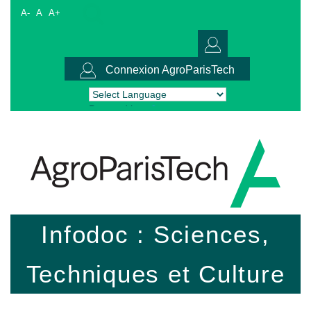
A-
A
A+
Connexion AgroParisTech
Powered by
Translate
Infodoc : Sciences,
Techniques et Culture