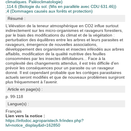
climatiques. Paléoclimatologie)
;
114.6 (Biologie du sol. (Mis en parallèle avec CDU 631.46))
;
4 (Dommages causés aux forêts et protection)
Résumé :
L'élévation de la teneur atmosphérique en CO2 influe surtout
indirectement sur les micro-organismes et ravageurs forestiers,
par le biais des modifications du climat et de la végétation :
perturbation des équilibres entre les arbres et leurs parasites et
ravageurs, émergence de nouvelles associations,
développement des organismes et insectes inféodés aux arbres
affaiblis, modification de la qualité nutritive des feuilles
consommées par les insectes défoliateurs... Face à la
complexité des changements attendus, il est très difficile d'en
prévoir les conséquences pour un parasite ou un ravageur
donné. Il est cependant probable que les cortèges parasitaires
actuels seront modifiés et que de nouveaux problèmes surgiront
plus fréquemment à l'avenir.
Article en page(s) :
p. 99-118
Langue(s) :
Français
Lien vers la notice :
https://infodoc.agroparistech.fr/index.php?
lvl=notice_display&id=162850