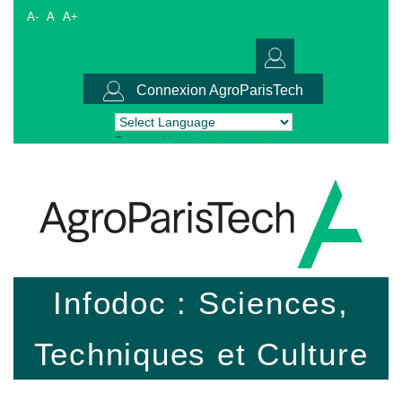
A-
A
A+
Connexion AgroParisTech
Powered by
Translate
Infodoc : Sciences,
Techniques et Culture