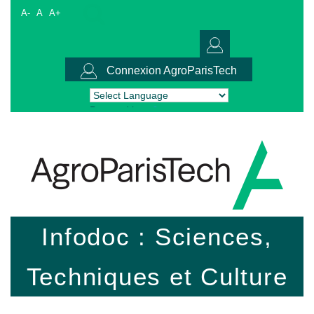
A-
A
A+
Connexion AgroParisTech
Powered by
Translate
Infodoc : Sciences,
Techniques et Culture