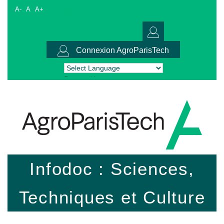
A-
A
A+
Connexion AgroParisTech
Powered by
Translate
Infodoc : Sciences,
Techniques et Culture