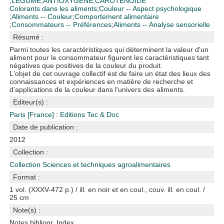
;
LEGUME
;
ANTIOXYGENE
;
CAROTENOIDE
Colorants dans les aliments
;
Couleur -- Aspect psychologique
;
Aliments -- Couleur
;
Comportement alimentaire
;
Consommateurs -- Préférences
;
Aliments -- Analyse sensorielle
Résumé :
Parmi toutes les caractéristiques qui déterminent la valeur d'un
aliment pour le consommateur figurent les caractéristiques tant
négatives que positives de la couleur du produit.
L'objet de cet ouvrage collectif est de faire un état des lieux des
connaissances et expériences en matière de recherche et
d'applications de la couleur dans l'univers des aliments.
Editeur(s) :
Paris [France] : Editions Tec & Doc
Date de publication :
2012
Collection :
Collection Sciences et techniques agroalimentaires
Format :
1 vol. (XXXV-472 p.) / ill. en noir et en coul., couv. ill. en coul. /
25 cm
Note(s) :
Notes bibliogr. Index