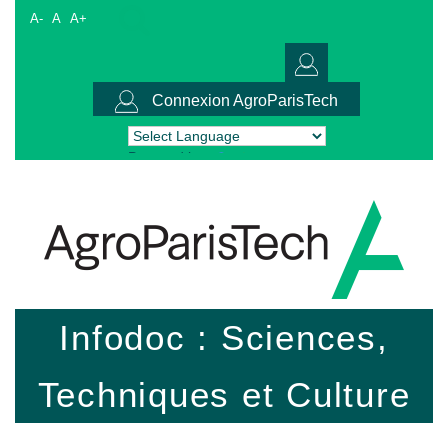
A-
A
A+
Connexion AgroParisTech
Powered by
Translate
Infodoc : Sciences,
Techniques et Culture